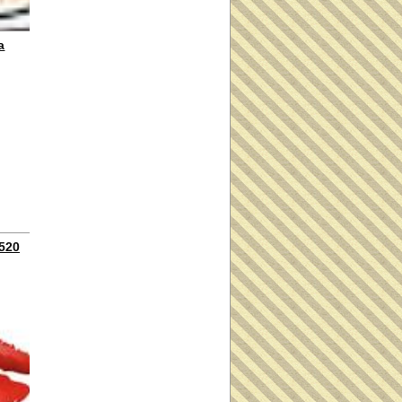
a
8520