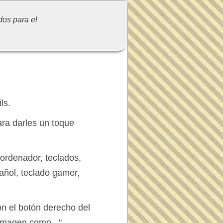
dos para el
ls.
ra darles un toque
ordenador, teclados,
pañol, teclado gamer,
on el botón derecho del
imagen como...".