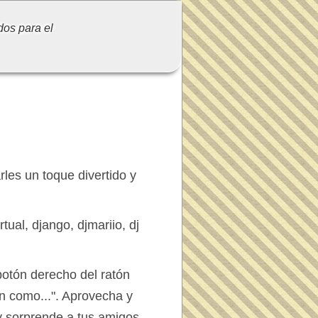
dos para el
es un toque divertido y
ual, django, djmariio, dj
 botón derecho del ratón
n como...". Aprovecha y
 sorprende a tus amigos.