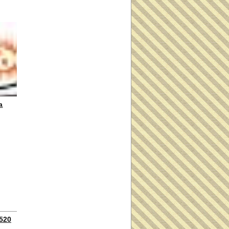
a
8520